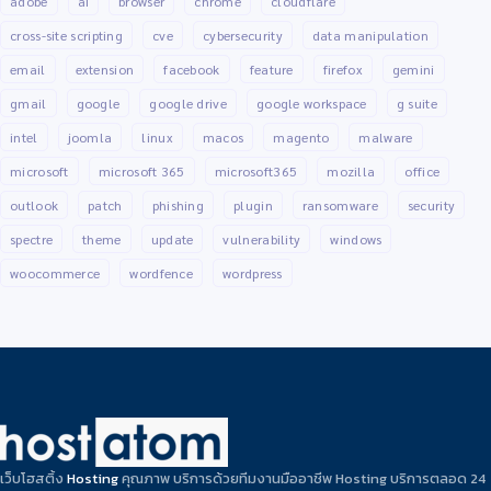
adobe
ai
browser
chrome
cloudflare
cross-site scripting
cve
cybersecurity
data manipulation
email
extension
facebook
feature
firefox
gemini
gmail
google
google drive
google workspace
g suite
intel
joomla
linux
macos
magento
malware
microsoft
microsoft 365
microsoft365
mozilla
office
outlook
patch
phishing
plugin
ransomware
security
spectre
theme
update
vulnerability
windows
woocommerce
wordfence
wordpress
เว็บโฮสติ้ง
Hosting
คุณภาพ บริการด้วยทีมงานมืออาชีพ Hosting บริการตลอด 24