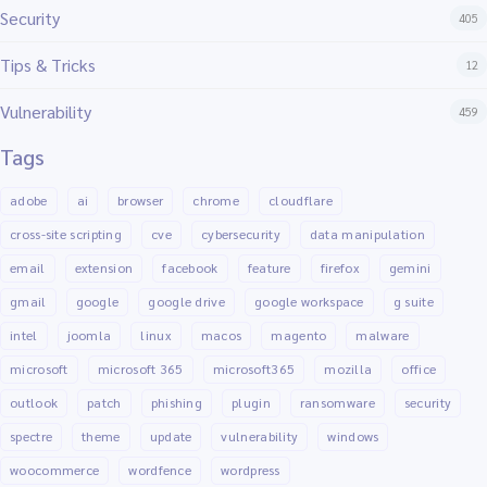
Security
405
Tips & Tricks
12
Vulnerability
459
Tags
adobe
ai
browser
chrome
cloudflare
cross-site scripting
cve
cybersecurity
data manipulation
email
extension
facebook
feature
firefox
gemini
gmail
google
google drive
google workspace
g suite
intel
joomla
linux
macos
magento
malware
microsoft
microsoft 365
microsoft365
mozilla
office
outlook
patch
phishing
plugin
ransomware
security
spectre
theme
update
vulnerability
windows
woocommerce
wordfence
wordpress