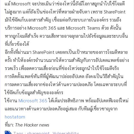
แม้ Microsoft จะประเมินว่าช่องโหว่นี้ยังมีโอกาสถูกนำไปใช้โจมตี
ไม่สูงมาก แต่ก็ยังเป็นช่องโหว่ที่หลายฝ่ายจับตา เพราะ SharePoint
มักใช้จัดเก็บเอกสารสำคัญ เชื่อมต่อกับระบบภายในองค์กร รวมถึง
บริการอย่าง Microsoft 365 และ Microsoft Teams ด้วย ดังนั้น
หากถูกโจมตีสำเร็จ ความเสียหายอาจลุกลามไปยังข้อมูลและระบบอื่น
ที่เกี่ยวข้องได้
อีกทั้งที่ผ่านมา SharePoint เคยตกเป็นเป้าหมายของการโจมตีหลาย
ครั้ง ทำให้องค์กรจำนวนมากให้ความสำคัญกับการอัปเดตแพตช์อย่าง
รวดเร็ว เพื่อลดความเสี่ยงก่อนที่ช่องโหว่จะถูกนำไปใช้โจมตีจริง
การติดตั้งแพตช์ทันทีที่ผู้พัฒนาปล่อยอัปเดต ยังคงเป็นวิธีสำคัญใน
การลดความเสี่ยงจากช่องโหว่ด้านความปลอดภัย โดยเฉพาะระบบที่
ใช้จัดเก็บข้อมูลสำคัญขององค์กร
ใช้งาน
Microsoft 365
ได้เต็มประสิทธิภาพ พร้อมอัปเดตฟีเจอร์ใหม่
และแนวทางด้านความปลอดภัยอยู่เสมอ กับทีมผู้เชี่ยวชาญจาก
hostatom
ที่มา:
The Hacker news
Tags :
sharepoint
,
Vulnerability