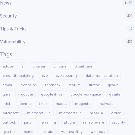
News
1,155
Security
405
Tips & Tricks
12
Vulnerability
459
Tags
adobe
ai
browser
chrome
cloudflare
cross-site scripting
cve
cybersecurity
data manipulation
email
extension
facebook
feature
firefox
gemini
gmail
google
google drive
google workspace
g suite
intel
joomla
linux
macos
magento
malware
microsoft
microsoft 365
microsoft365
mozilla
office
outlook
patch
phishing
plugin
ransomware
security
spectre
theme
update
vulnerability
windows