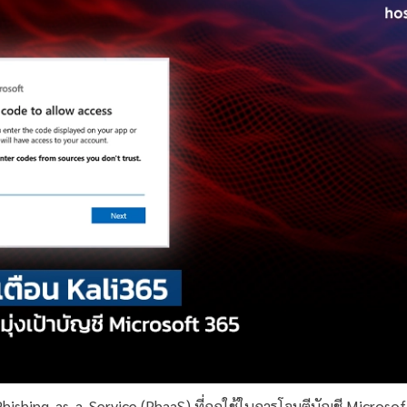
ishing-as-a-Service (PhaaS) ที่ถูกใช้ในการโจมตีบัญชี Microsof