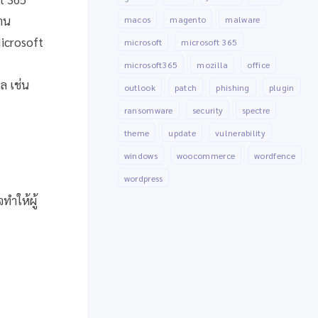
งาน
macos
magento
malware
Microsoft
microsoft
microsoft 365
microsoft365
mozilla
office
ล เช่น
outlook
patch
phishing
plugin
ransomware
security
spectre
theme
update
vulnerability
windows
woocommerce
wordfence
wordpress
ทำให้ผู้