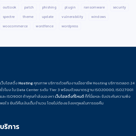
outlook
patch
phishing
plugin
ransomware
security
spectre
theme
update
vulnerability
windows
woocommerce
wordfence
wordpress
เว็บโฮสติ้ง
Hosting
คุณภาพ บริการด้วยทีมงานมืออาชีพ Hosting บริการตลอด 24
ชั่วโมง ใน Data Center ระดับ Tier 3 พร้อมด้วยมาตรฐาน ISO20000, ISO27001
และ ISO9001 ถ้าคุณกำลังมองหา
เว็บโฮสติ้งที่ไหนดี
ก็ที่นี่แหละ รับประกันความพึง
พอใจ ยินดีคืนเงินเต็มจำนวน โดยไม่ต้องแจ้งเหตุผลในการขอคืน
บริการ