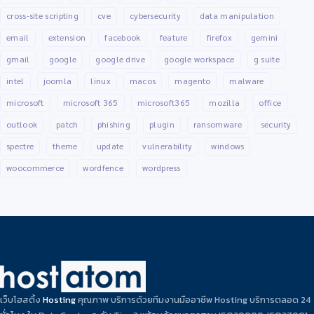
cross-site scripting
cve
cybersecurity
data manipulation
email
extension
facebook
feature
firefox
gemini
gmail
google
google drive
google workspace
g suite
intel
joomla
linux
macos
magento
malware
microsoft
microsoft 365
microsoft365
mozilla
office
outlook
patch
phishing
plugin
ransomware
security
spectre
theme
update
vulnerability
windows
woocommerce
wordfence
wordpress
เว็บโฮสติ้ง
Hosting
คุณภาพ บริการด้วยทีมงานมืออาชีพ Hosting บริการตลอด 24