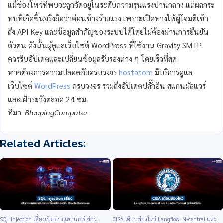
แม้ช่องโหว่ที่พบจะถูกจัดอยู่ในระดับความรุนแรงปานกลาง แต่ผลกระ
ทบที่เกิดขึ้นจริงถือว่าค่อนข้างร้ายแรง เพราะเปิดทางให้ผู้โจมตีเข้า
ถึง API Key และข้อมูลสำคัญของระบบได้โดยไม่ต้องผ่านการยืนยัน
ตัวตน ดังนั้นผู้ดูแลเว็บไซต์ WordPress ที่ใช้งาน Gravity SMTP
ควรรีบอัปเดตและเปลี่ยนข้อมูลรับรองต่าง ๆ โดยเร็วที่สุด
หากต้องการความปลอดภัยครบวงจร
hostatom
มีบริการดูแล
เว็บไซต์
WordPress
ครบวงจร รวมถึงอัปเดตปลั๊กอิน สแกนมัลแวร์
และเฝ้าระวังตลอด 24 ชม.
ที่มา:
BleepingComputer
SQL Injection เสี่ยงเปิดทางแฮกเกอร์ ซ่อน
CISA เตือนช่องโหว่ Langflow, N-central และ