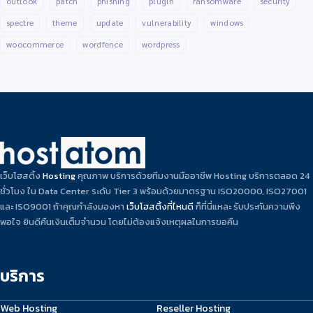
outlook
patch
phishing
plugin
ransomware
security
spectre
theme
update
vulnerability
windows
woocommerce
wordfence
wordpress
เว็บโฮสติ้ง
Hosting
คุณภาพ บริการด้วยทีมงานมืออาชีพ Hosting บริการตลอด 24
ชั่วโมง ใน Data Center ระดับ Tier 3 พร้อมด้วยมาตรฐาน ISO20000, ISO27001
และ ISO9001 ถ้าคุณกำลังมองหา
เว็บโฮสติ้งที่ไหนดี
ก็ที่นี่แหละ รับประกันความพึง
พอใจ ยินดีคืนเงินเต็มจำนวน โดยไม่ต้องแจ้งเหตุผลในการขอคืน
บริการ
Web Hosting
Reseller Hosting