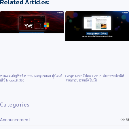
พบแคมเปญฟิชชิงปลอม RingCentral มุ่งโจมตี
Google Meet อัปเดต Gemini จับภาพสไลด์ใส่
ผู้ใช้ Microsoft 365
สรุปการประชุมอัตโนมัติ
Categories
Announcement
(356)